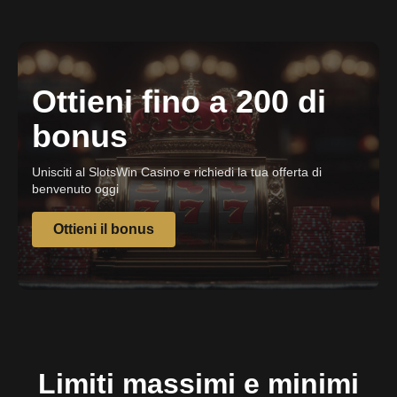
Ottieni fino a 200 di
bonus
Unisciti al SlotsWin Casino e richiedi la tua offerta di
benvenuto oggi
Ottieni il bonus
Limiti massimi e minimi