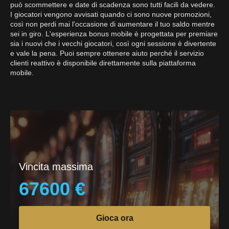
può scommettere e date di scadenza sono tutti facili da vedere.
I giocatori vengono avvisati quando ci sono nuove promozioni,
così non perdi mai l'occasione di aumentare il tuo saldo mentre
sei in giro. L'esperienza bonus mobile è progettata per premiare
sia i nuovi che i vecchi giocatori, così ogni sessione è divertente
e vale la pena. Puoi sempre ottenere aiuto perché il servizio
clienti reattivo è disponibile direttamente sulla piattaforma
mobile.
Vincita massima
67600 €
Gioca ora