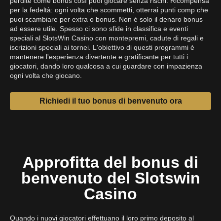
perdite come bonus così puoi giocare senza rischi. Ricompensa
per la fedeltà: ogni volta che scommetti, otterrai punti comp che
puoi scambiare per extra o bonus. Non è solo il denaro bonus
ad essere utile. Spesso ci sono sfide in classifica e eventi
speciali al SlotsWin Casino con montepremi, cadute di regali e
iscrizioni speciali ai tornei. L'obiettivo di questi programmi è
mantenere l'esperienza divertente e gratificante per tutti i
giocatori, dando loro qualcosa a cui guardare con impazienza
ogni volta che giocano.
Richiedi il tuo bonus di benvenuto ora
Approfitta del bonus di
benvenuto del Slotswin
Casino
Quando i nuovi giocatori effettuano il loro primo deposito al