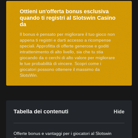
Ottieni un'offerta bonus esclusiva
quando ti registri al Slotswin Casino
da
Il bonus è pensato per migliorare il tuo gioco non
appena ti registri e darti accesso a ricompense
speciali. Approfitta di offerte generose e goditi
intrattenimento di alto livello, sia che tu stia
giocando da o cerchi di alto valore per migliorare
le tue probabilità di vincere. Scopri come i
giocatori possono ottenere il massimo da
SlotsWin.
Tabella dei contenuti
Hide
Offerte bonus e vantaggi per i giocatori al Slotswin