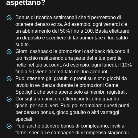
aspettano?
Bonus di ricarica settimanali che ti permettono di
ottenere denaro extra. Ad esempio, ogni venerdì c'è
un abbinamento del 50% fino a 100. Basta effettuare
un deposito e scegliere di far aumentare il tuo saldo
subito.
Giorni cashback: le promozioni cashback riducono il
tuo rischio restituendo una parte delle tue perdite
nette nel tuo account. Ad esempio, ogni lunedì, il 10%
fino a 50 viene accreditato nel tuo account.
Puoi ottenere giri gratuiti o premi su slot o giochi da
tavolo in evidenza durante le promozioni Game
Spotlight, che sono aperte solo ai membri registrati.
Consiglia un amico e ottieni punti comp quando
giochi per soldi veri. Puoi poi scambiare questi punti
per denaro bonus, gioco gratuito o altri vantaggi
speciali.
Puoi anche ottenere bonus di compleanno, inviti a
tornei speciali e campagne di ricompensa stagionali.