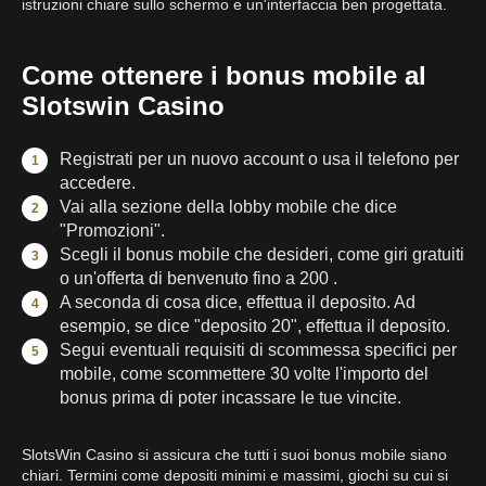
istruzioni chiare sullo schermo e un'interfaccia ben progettata.
Come ottenere i bonus mobile al
Slotswin Casino
Registrati per un nuovo account o usa il telefono per
accedere.
Vai alla sezione della lobby mobile che dice
"Promozioni".
Scegli il bonus mobile che desideri, come giri gratuiti
o un'offerta di benvenuto fino a 200 .
A seconda di cosa dice, effettua il deposito. Ad
esempio, se dice "deposito 20", effettua il deposito.
Segui eventuali requisiti di scommessa specifici per
mobile, come scommettere 30 volte l'importo del
bonus prima di poter incassare le tue vincite.
SlotsWin Casino si assicura che tutti i suoi bonus mobile siano
chiari. Termini come depositi minimi e massimi, giochi su cui si