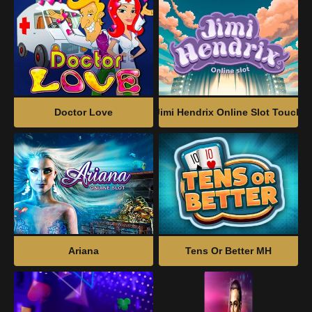
Doctor Love
Jimi Hendrix Online Slot Touch
Ariana
Tens Or Better MH