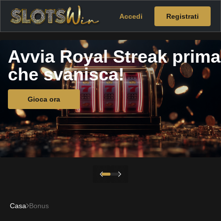
Accedi
Registrati
Avvia Royal Streak prima
che svanisca!
Gioca ora
Casa
Bonus