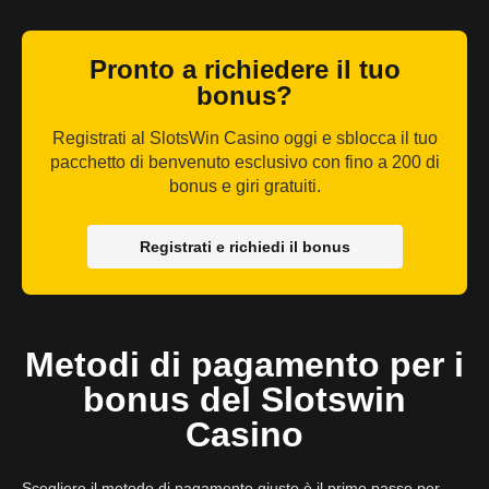
Pronto a richiedere il tuo
bonus?
Registrati al SlotsWin Casino oggi e sblocca il tuo
pacchetto di benvenuto esclusivo con fino a 200 di
bonus e giri gratuiti.
Registrati e richiedi il bonus
Metodi di pagamento per i
bonus del Slotswin
Casino
Scegliere il metodo di pagamento giusto è il primo passo per