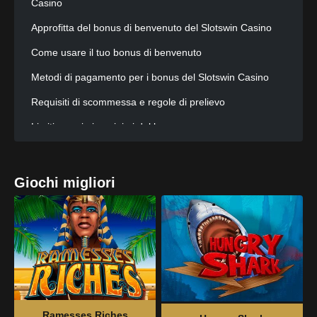
Casino
Approfitta del bonus di benvenuto del Slotswin Casino
Come usare il tuo bonus di benvenuto
Metodi di pagamento per i bonus del Slotswin Casino
Requisiti di scommessa e regole di prelievo
Limiti massimi e minimi del bonus
Il Slotswin Casino premia i clienti fedeli con offerte
speciali create apposta per loro
Giochi migliori
Che tipi di offerte uniche ti aspettano?
Esperienza bonus mobile del Slotswin Casino
Come ottenere i bonus mobile al Slotswin Casino
Riepilogo dei bonus del Slotswin Casino
Ramesses Riches