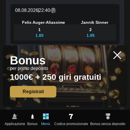
08.08.2026
22:40
Felix Auger-Aliassime
Jannik Sinner
1
2
1.85
1.95
08.08.2026
23:20
Bonus
Sacramento Kings
Memphis Grizzlies
per primo deposito
1
X
2
1000€ + 250 giri gratuiti
2
3.15
1.95
Registrati
08.08.2026
22:00
Houston Rockets
Atlanta Hawks
1
X
2
Applicazione
Bonus
Menù
Codice promozionale
Bonus senza deposito
2.1
3.15
1.85