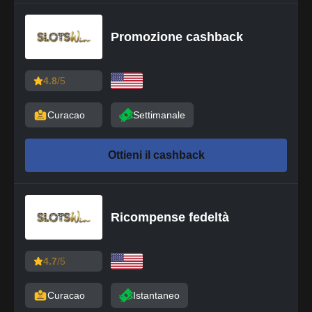
2
Promozione cashback
4.8
/5
Curacao
Settimanale
Ottieni il cashback
3
Ricompense fedeltà
4.7
/5
Curacao
Istantaneo