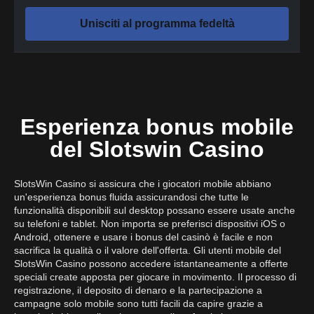
Unisciti al programma fedeltà
Esperienza bonus mobile
del Slotswin Casino
SlotsWin Casino si assicura che i giocatori mobile abbiano
un'esperienza bonus fluida assicurandosi che tutte le
funzionalità disponibili sul desktop possano essere usate anche
su telefoni e tablet. Non importa se preferisci dispositivi iOS o
Android, ottenere e usare i bonus del casinò è facile e non
sacrifica la qualità o il valore dell'offerta. Gli utenti mobile del
SlotsWin Casino possono accedere istantaneamente a offerte
speciali create apposta per giocare in movimento. Il processo di
registrazione, il deposito di denaro e la partecipazione a
campagne solo mobile sono tutti facili da capire grazie a