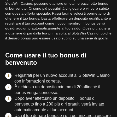
SlotsWin Casino, possono ottenere un ottimo pacchetto bonus
di benvenuto. Ci sono più possibilità di giocare e vincere subito
con questa offerta speciale. Passi facili e veloci ti permettono di
ottenere il tuo bonus. Basta effettuare un deposito qualificante e
registrare il tuo account come nuovo membro. Il bonus verrà
quindi aggiunto automaticamente al tuo saldo. Questo ti aiuterà
a ottenere di più dalla tua prima volta al SlotsWin Casino, poiché
il denaro bonus può essere usato subito su una serie di giochi.
Come usare il tuo bonus di
benvenuto
Registrati per un nuovo account al SlotsWin Casino
con informazioni corrette.
È richiesto un deposito minimo di 20 affinché il
bonus venga concesso.
Dopo aver effettuato un deposito, il bonus di
benvenuto fino a 200 più giri gratuiti verrà inviato
automaticamente al tuo account.
Usa il tuo denaro bonus e i giri per iniziare a giocare