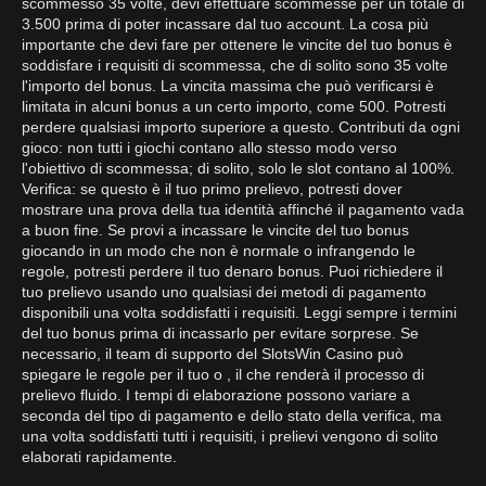
scommesso 35 volte, devi effettuare scommesse per un totale di
3.500 prima di poter incassare dal tuo account. La cosa più
importante che devi fare per ottenere le vincite del tuo bonus è
soddisfare i requisiti di scommessa, che di solito sono 35 volte
l'importo del bonus. La vincita massima che può verificarsi è
limitata in alcuni bonus a un certo importo, come 500. Potresti
perdere qualsiasi importo superiore a questo. Contributi da ogni
gioco: non tutti i giochi contano allo stesso modo verso
l'obiettivo di scommessa; di solito, solo le slot contano al 100%.
Verifica: se questo è il tuo primo prelievo, potresti dover
mostrare una prova della tua identità affinché il pagamento vada
a buon fine. Se provi a incassare le vincite del tuo bonus
giocando in un modo che non è normale o infrangendo le
regole, potresti perdere il tuo denaro bonus. Puoi richiedere il
tuo prelievo usando uno qualsiasi dei metodi di pagamento
disponibili una volta soddisfatti i requisiti. Leggi sempre i termini
del tuo bonus prima di incassarlo per evitare sorprese. Se
necessario, il team di supporto del SlotsWin Casino può
spiegare le regole per il tuo o , il che renderà il processo di
prelievo fluido. I tempi di elaborazione possono variare a
seconda del tipo di pagamento e dello stato della verifica, ma
una volta soddisfatti tutti i requisiti, i prelievi vengono di solito
elaborati rapidamente.