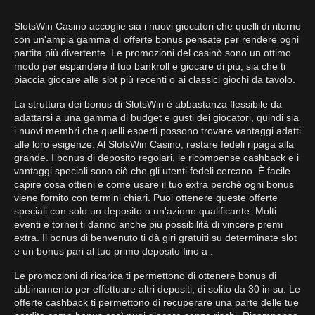
SlotsWin Casino accoglie sia i nuovi giocatori che quelli di ritorno
con un'ampia gamma di offerte bonus pensate per rendere ogni
partita più divertente. Le promozioni del casinò sono un ottimo
modo per espandere il tuo bankroll e giocare di più, sia che ti
piaccia giocare alle slot più recenti o ai classici giochi da tavolo.
La struttura dei bonus di SlotsWin è abbastanza flessibile da
adattarsi a una gamma di budget e gusti dei giocatori, quindi sia
i nuovi membri che quelli esperti possono trovare vantaggi adatti
alle loro esigenze. Al SlotsWin Casino, restare fedeli ripaga alla
grande. I bonus di deposito regolari, le ricompense cashback e i
vantaggi speciali sono ciò che gli utenti fedeli cercano. È facile
capire cosa ottieni e come usare il tuo extra perché ogni bonus
viene fornito con termini chiari. Puoi ottenere queste offerte
speciali con solo un deposito o un'azione qualificante. Molti
eventi e tornei ti danno anche più possibilità di vincere premi
extra. Il bonus di benvenuto ti dà giri gratuiti su determinate slot
e un bonus pari al tuo primo deposito fino a .
Le promozioni di ricarica ti permettono di ottenere bonus di
abbinamento per effettuare altri depositi, di solito da 30 in su. Le
offerte cashback ti permettono di recuperare una parte delle tue