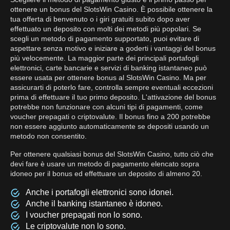
ottenere un bonus del SlotsWin Casino. È possibile ottenere la
tua offerta di benvenuto o i giri gratuiti subito dopo aver
effettuato un deposito con molti dei metodi più popolari. Se
scegli un metodo di pagamento supportato, puoi evitare di
aspettare senza motivo e iniziare a goderti i vantaggi del bonus
più velocemente. La maggior parte dei principali portafogli
elettronici, carte bancarie e servizi di banking istantaneo può
essere usata per ottenere bonus al SlotsWin Casino. Ma per
assicurarti di poterlo fare, controlla sempre eventuali eccezioni
prima di effettuare il tuo primo deposito. L'attivazione del bonus
potrebbe non funzionare con alcuni tipi di pagamenti, come
voucher prepagati o criptovalute. Il bonus fino a 200 potrebbe
non essere aggiunto automaticamente se depositi usando un
metodo non consentito.
Per ottenere qualsiasi bonus del SlotsWin Casino, tutto ciò che
devi fare è usare un metodo di pagamento elencato sopra
idoneo per il bonus ed effettuare un deposito di almeno 20.
Anche i portafogli elettronici sono idonei.
Anche il banking istantaneo è idoneo.
I voucher prepagati non lo sono.
Le criptovalute non lo sono.