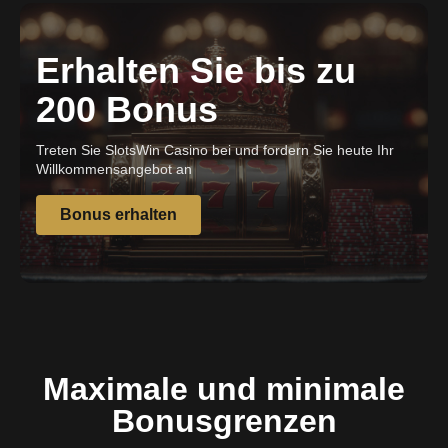
Erhalten Sie bis zu
200 Bonus
Treten Sie SlotsWin Casino bei und fordern Sie heute Ihr
Willkommensangebot an
Bonus erhalten
Maximale und minimale
Bonusgrenzen