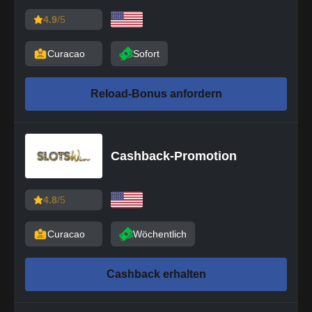
4.9
/5
Curacao
Sofort
Reload-Bonus anfordern
2
Cashback-Promotion
4.8
/5
Curacao
Wöchentlich
Cashback erhalten