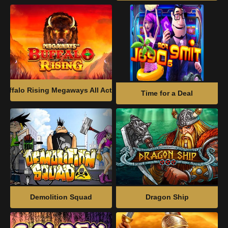
Buffalo Rising Megaways All Action
Mighty Stallion
Demolition Squad
Dragon Ship