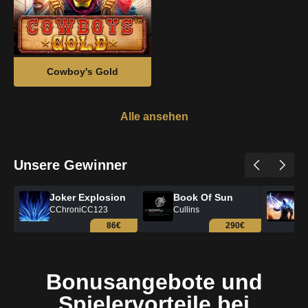
Cowboy's Gold
Alle ansehen
Unsere Gewinner
Joker Explosion
Book Of Sun
Tr
CChroniCC123
Cullins
Ha
86€
290€
Bonusangebote und
Spielervorteile bei