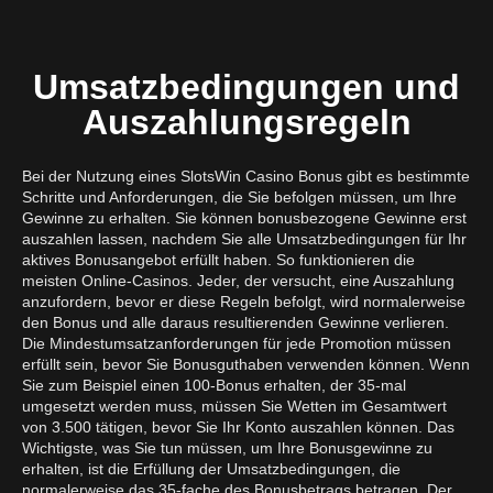
Umsatzbedingungen und
Auszahlungsregeln
Bei der Nutzung eines SlotsWin Casino Bonus gibt es bestimmte
Schritte und Anforderungen, die Sie befolgen müssen, um Ihre
Gewinne zu erhalten. Sie können bonusbezogene Gewinne erst
auszahlen lassen, nachdem Sie alle Umsatzbedingungen für Ihr
aktives Bonusangebot erfüllt haben. So funktionieren die
meisten Online-Casinos. Jeder, der versucht, eine Auszahlung
anzufordern, bevor er diese Regeln befolgt, wird normalerweise
den Bonus und alle daraus resultierenden Gewinne verlieren.
Die Mindestumsatzanforderungen für jede Promotion müssen
erfüllt sein, bevor Sie Bonusguthaben verwenden können. Wenn
Sie zum Beispiel einen 100-Bonus erhalten, der 35-mal
umgesetzt werden muss, müssen Sie Wetten im Gesamtwert
von 3.500 tätigen, bevor Sie Ihr Konto auszahlen können. Das
Wichtigste, was Sie tun müssen, um Ihre Bonusgewinne zu
erhalten, ist die Erfüllung der Umsatzbedingungen, die
normalerweise das 35-fache des Bonusbetrags betragen. Der