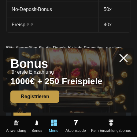
No-Deposit-Bonus
50x
Freispiele
40x
Bitte überprüfen Sie die Regeln für jede Promotion, da diese
Bedingungen jederzeit geändert werden können.
Bonus
für erste Einzahlung
1000€ + 250 Freispiele
Platziere deine Wette
Registrieren
Alle
Anwendung
Bonus
Menü
Aktionscode
Kein Einzahlungsbonus
08.08.2026
23:30