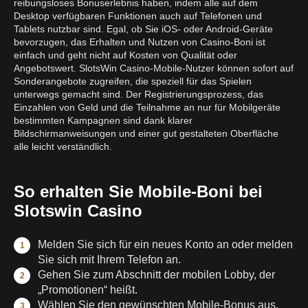
reibungsloses Bonuserlebnis haben, indem alle auf dem
Desktop verfügbaren Funktionen auch auf Telefonen und
Tablets nutzbar sind. Egal, ob Sie iOS- oder Android-Geräte
bevorzugen, das Erhalten und Nutzen von Casino-Boni ist
einfach und geht nicht auf Kosten von Qualität oder
Angebotswert. SlotsWin Casino-Mobile-Nutzer können sofort auf
Sonderangebote zugreifen, die speziell für das Spielen
unterwegs gemacht sind. Der Registrierungsprozess, das
Einzahlen von Geld und die Teilnahme an nur für Mobilgeräte
bestimmten Kampagnen sind dank klarer
Bildschirmanweisungen und einer gut gestalteten Oberfläche
alle leicht verständlich.
So erhalten Sie Mobile-Boni bei
Slotswin Casino
Melden Sie sich für ein neues Konto an oder melden
Sie sich mit Ihrem Telefon an.
Gehen Sie zum Abschnitt der mobilen Lobby, der
„Promotionen“ heißt.
Wählen Sie den gewünschten Mobile-Bonus aus,