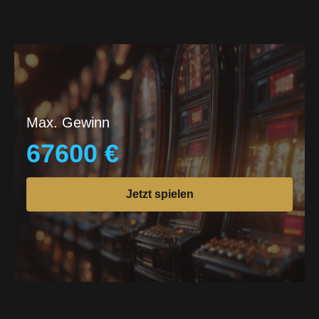
Max. Gewinn
67600 €
Jetzt spielen