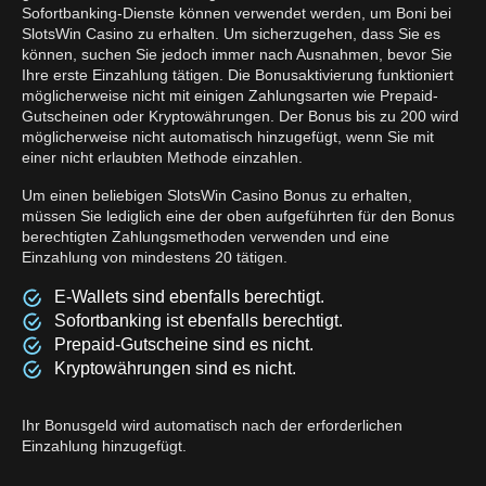
Sofortbanking-Dienste können verwendet werden, um Boni bei
SlotsWin Casino zu erhalten. Um sicherzugehen, dass Sie es
können, suchen Sie jedoch immer nach Ausnahmen, bevor Sie
Ihre erste Einzahlung tätigen. Die Bonusaktivierung funktioniert
möglicherweise nicht mit einigen Zahlungsarten wie Prepaid-
Gutscheinen oder Kryptowährungen. Der Bonus bis zu 200 wird
möglicherweise nicht automatisch hinzugefügt, wenn Sie mit
einer nicht erlaubten Methode einzahlen.
Um einen beliebigen SlotsWin Casino Bonus zu erhalten,
müssen Sie lediglich eine der oben aufgeführten für den Bonus
berechtigten Zahlungsmethoden verwenden und eine
Einzahlung von mindestens 20 tätigen.
E-Wallets sind ebenfalls berechtigt.
Sofortbanking ist ebenfalls berechtigt.
Prepaid-Gutscheine sind es nicht.
Kryptowährungen sind es nicht.
Ihr Bonusgeld wird automatisch nach der erforderlichen
Einzahlung hinzugefügt.