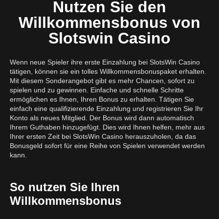
Nutzen Sie den
Willkommensbonus von
Slotswin Casino
Wenn neue Spieler ihre erste Einzahlung bei SlotsWin Casino
tätigen, können sie ein tolles Willkommensbonuspaket erhalten.
Mit diesem Sonderangebot gibt es mehr Chancen, sofort zu
spielen und zu gewinnen. Einfache und schnelle Schritte
ermöglichen es Ihnen, Ihren Bonus zu erhalten. Tätigen Sie
einfach eine qualifizierende Einzahlung und registrieren Sie Ihr
Konto als neues Mitglied. Der Bonus wird dann automatisch
Ihrem Guthaben hinzugefügt. Dies wird Ihnen helfen, mehr aus
Ihrer ersten Zeit bei SlotsWin Casino herauszuholen, da das
Bonusgeld sofort für eine Reihe von Spielen verwendet werden
kann.
So nutzen Sie Ihren
Willkommensbonus