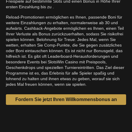
Freispiele auf bestimmte Slots und einen Bonus in Höhe Ihrer
ersten Einzahlung bis zu .
Reload-Promotionen ermöglichen es Ihnen, passende Boni für
weitere Einzahlungen zu erhalten, normalerweise ab 30 und
aufwärts. Cashback-Angebote ermöglichen es Ihnen, einen Teil
Ihrer Verluste als Bonus zurückzuerhalten, sodass Sie risikofrei
spielen können. Belohnung für Treue: Jedes Mal, wenn Sie
wetten, erhalten Sie Comp-Punkte, die Sie gegen zusätzliches
oder Boni eintauschen können. Es ist nicht nur Bonusgeld, das
hilfreich ist. Es gibt oft Leaderboard-Herausforderungen und
besondere Events bei SlotsWin Casino mit Preispools,
Geschenkdrops und speziellen Turniereintritten. Das Ziel dieser
Programme ist es, das Erlebnis für alle Spieler spaßig und
lohnend zu halten und ihnen etwas zu geben, worauf sie sich
jedes Mal freuen können, wenn sie spielen.
Fordern Sie jetzt Ihren Willkommensbonus an