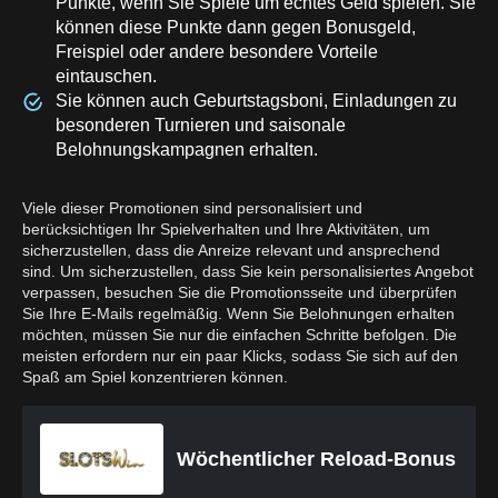
Punkte, wenn Sie Spiele um echtes Geld spielen. Sie
können diese Punkte dann gegen Bonusgeld,
Freispiel oder andere besondere Vorteile
eintauschen.
Sie können auch Geburtstagsboni, Einladungen zu
besonderen Turnieren und saisonale
Belohnungskampagnen erhalten.
Viele dieser Promotionen sind personalisiert und
berücksichtigen Ihr Spielverhalten und Ihre Aktivitäten, um
sicherzustellen, dass die Anreize relevant und ansprechend
sind. Um sicherzustellen, dass Sie kein personalisiertes Angebot
verpassen, besuchen Sie die Promotionsseite und überprüfen
Sie Ihre E-Mails regelmäßig. Wenn Sie Belohnungen erhalten
möchten, müssen Sie nur die einfachen Schritte befolgen. Die
meisten erfordern nur ein paar Klicks, sodass Sie sich auf den
Spaß am Spiel konzentrieren können.
1
Wöchentlicher Reload-Bonus