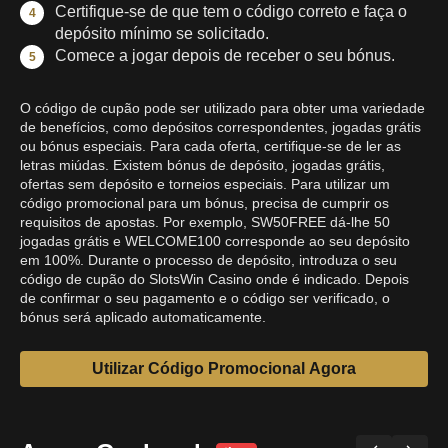
Certifique-se de que tem o código correto e faça o
depósito mínimo se solicitado.
Comece a jogar depois de receber o seu bónus.
O código de cupão pode ser utilizado para obter uma variedade
de benefícios, como depósitos correspondentes, jogadas grátis
ou bónus especiais. Para cada oferta, certifique-se de ler as
letras miúdas. Existem bónus de depósito, jogadas grátis,
ofertas sem depósito e torneios especiais. Para utilizar um
código promocional para um bónus, precisa de cumprir os
requisitos de apostas. Por exemplo, SW50FREE dá-lhe 50
jogadas grátis e WELCOME100 corresponde ao seu depósito
em 100%. Durante o processo de depósito, introduza o seu
código de cupão do SlotsWin Casino onde é indicado. Depois
de confirmar o seu pagamento e o código ser verificado, o
bónus será aplicado automaticamente.
Utilizar Código Promocional Agora