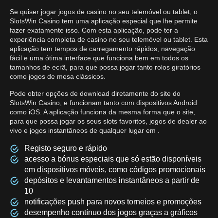
Se quiser jogar jogos de casino no seu telemóvel ou tablet, o
SlotsWin Casino tem uma aplicação especial que lhe permite
fazer exatamente isso. Com esta aplicação, pode ter a
experiência completa de casino no seu telemóvel ou tablet. Esta
aplicação tem tempos de carregamento rápidos, navegação
fácil e uma ótima interface que funciona bem em todos os
tamanhos de ecrã, para que possa jogar tanto rolos giratórios
como jogos de mesa clássicos.
Pode obter opções de download diretamente do site do
SlotsWin Casino, e funcionam tanto com dispositivos Android
como iOS. A aplicação funciona da mesma forma que o site,
para que possa jogar os seus slots favoritos, jogos de dealer ao
vivo e jogos instantâneos de qualquer lugar em .
Registo seguro e rápido
acesso a bónus especiais que só estão disponíveis
em dispositivos móveis, como códigos promocionais
depósitos e levantamentos instantâneos a partir de
10
notificações push para novos torneios e promoções
desempenho contínuo dos jogos graças a gráficos