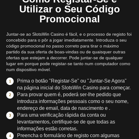
Utilizar o Seu Código
Promocional
Juntar-se ao SlotsWin Casino é fácil, e o processo de registo foi
concebido para o pôr a jogar imediatamente. Introduza o seu
código promocional no passo correto para tirar o máximo
partido da sua oferta de boas-vindas ou de quaisquer outras
ofertas que estejam a decorrer. Pode juntar-se de qualquer
lugar em porque pode registar-se tanto num computador como
num dispositivo móvel.
Prima o botão "Registar-Se" ou "Juntar-Se Agora"
na página inicial do SlotsWin Casino para começar.
Para provar quem é, poderá ser-lhe pedido que
introduza informações pessoais como o seu nome,
endereço de email, data de nascimento e .
Para uma verificação rápida da conta ou
levantamentos, certifique-se de que todas as
informações estão corretas.
Preencha o formulário de registo com algumas