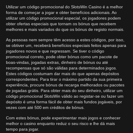
Utilizar um código promocional do SlotsWin Casino é a melhor
forma de começar a jogar e obter benefícios adicionais. Ao
utilizar um código promocional especial, os jogadores podem
obter ofertas especiais que tornam os bónus que recebem
melhores e mais variados do que os bónus de registo normais.
As pessoas nem sempre têm acesso a estes códigos, por isso,
se obtiver um, receberá benefícios especiais feitos apenas para
jogadores novos e que regressam. Se tiver o código
promocional correto, pode obter bónus como um pacote de
boas-vindas, jogadas extras, dinheiro de bónus ou até
recompensas que só são válidas para determinados jogos.
Estes códigos costumam dar mais do que apenas depósitos
correspondentes. Para tirar o máximo partido da sua primeira
experiência, procure bónus de recarga melhorados ou pacotes
de jogadas grátis. Para obter mais do seu dinheiro, utilizar um
código promocional SlotsWin válido ao registar-se ou fazer um
depósito é uma forma fácil de obter mais fundos jogáveis, por
vezes com até 500 em créditos de bónus.
Com estes bónus, pode experimentar mais jogos e conhecer
melhor o casino enquanto reduz o seu risco e lhe dá mais
tempo para jogar.