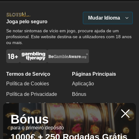
Mudar Idioma
Joga pelo seguro
Se notar sintomas de vício em jogo, procure ajuda de um
profissional. Este website destina-se a utilizadores com 18 anos
ou mais.
Termos de Serviço
Páginas Principais
Política de Cookies
Aplicação
Política de Privacidade
Bónus
Termos e Condições
Código promocional
Bónus
Jogo Responsável
Sem Depósito Bónus
para o primeiro depósito
Contactos
1000€ + 250 Rodadas Grátis