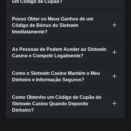
um Código de Cupão?
Posso Obter os Meus Ganhos de um
Código de Bónus do Slotswin
Imediatamente?
As Pessoas de Podem Aceder ao Slotswin
Casino e Competir Legalmente?
Como o Slotswin Casino Mantém o Meu
Dinheiro e Informação Seguros?
Como Obtenho um Código de Cupão do
Slotswin Casino Quando Deposito
Dinheiro?