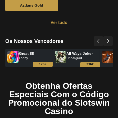
Aztlans Gold
Ver tudo
Os Nossos Vencedores
Great 88
All Ways Joker
In
Lonny
Undergrad
Ae
170€
236€
Obtenha Ofertas
Especiais Com o Código
Promocional do Slotswin
Casino