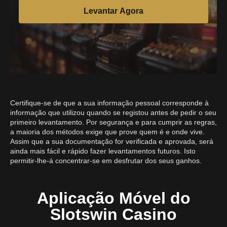
Levantar Agora
Certifique-se de que a sua informação pessoal corresponde à
informação que utilizou quando se registou antes de pedir o seu
primeiro levantamento. Por segurança e para cumprir as regras,
a maioria dos métodos exige que prove quem é e onde vive.
Assim que a sua documentação for verificada e aprovada, será
ainda mais fácil e rápido fazer levantamentos futuros. Isto
permitir-lhe-á concentrar-se em desfrutar dos seus ganhos.
Aplicação Móvel do
Slotswin Casino