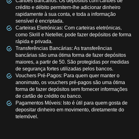
Cartões Bancários: Os depósitos com cartões de
crédito e débito permitem-lhe adicionar dinheiro
rapidamente à sua conta, e toda a informação
sensível é encriptada.
Carteiras Eletrónicas: Com carteiras eletrónicas,
como Skrill e Neteller, pode fazer depósitos de forma
rápida e privada.
Transferências Bancárias: As transferências
bancárias são uma ótima forma de fazer depósitos
maiores, a partir de 50. São protegidas por medidas
de segurança fortes utilizadas pelos bancos.
Vouchers Pré-Pagos: Para quem quer manter o
anonimato, os vouchers pré-pagos são uma ótima
forma de fazer depósitos sem fornecer informações
de cartão de crédito ou banco.
Pagamentos Móveis: Isto é útil para quem gosta de
depositar dinheiro em movimento, diretamente do
telemóvel.