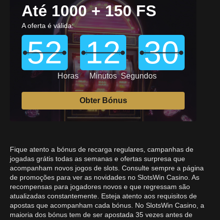
Até 1000 + 150 FS
A oferta é válida:
52
12
28
Horas
Minutos
Segundos
Obter Bónus
Fique atento a bónus de recarga regulares, campanhas de
jogadas grátis todas as semanas e ofertas surpresa que
acompanham novos jogos de slots. Consulte sempre a página
de promoções para ver as novidades no SlotsWin Casino. As
recompensas para jogadores novos e que regressam são
atualizadas constantemente. Esteja atento aos requisitos de
apostas que acompanham cada bónus. No SlotsWin Casino, a
maioria dos bónus tem de ser apostada 35 vezes antes de