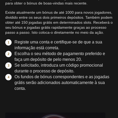
para obter o bónus de boas-vindas mais recente.
Existe atualmente um bónus de até 1000 para novos jogadores,
dividido entre os seus dois primeiros depósitos. Também podem
obter até 150 jogadas grátis em determinados slots. Receberá o
seu bónus e jogadas grátis rapidamente graças ao processo
passo a passo. Isto coloca-o diretamente no meio da ação.
Registe uma conta e certifique-se de que a sua
informação está correta.
Escolha o seu método de pagamento preferido e
faça um depósito de pelo menos 20.
Se solicitado, introduza um código promocional
durante o processo de depósito.
Os fundos de bónus correspondentes e as jogadas
grátis serão adicionados automaticamente à sua
conta.