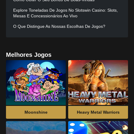
Explore Toneladas De Jogos No Slotswin Casino: Slots,
Mesas E Concessionários Ao Vivo
O Que Distingue As Nossas Escolhas De Jogos?
Todas As Semanas Existem Rodadas Grátis, Cashback
E Torneios Empolgantes.
Como Funcionam Os Nossos Eventos Semanais De
Melhores Jogos
Bónus
Torne-Se Um Vip No Slotswin Casino: Obtenha
Recompensas Especiais
Níveis De Associação E Vantagens
Jogue Com Confiança No Slotswin Casino: Licenciado E
Seguro Em
O Que Torna A Nossa Plataforma Uma Escolha Segura
Moonshine
Heavy Metal Warriors
Pode Jogar No Slotswin Casino No Seu Telemóvel A
Qualquer Momento, Em Qualquer Lugar!