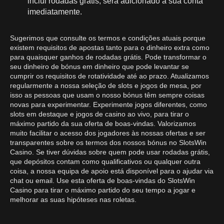
inclui rodadas grátis, será adicionado à sua conta
imediatamente.
Sugerimos que consulte os termos e condições atuais porque
existem requisitos de apostas tanto para o dinheiro extra como
para quaisquer ganhos de rodadas grátis. Pode transformar o
seu dinheiro de bónus em dinheiro que pode levantar se
cumprir os requisitos de rotatividade até ao prazo. Atualizamos
regularmente a nossa seleção de slots e jogos de mesa, por
isso as pessoas que usam o nosso bónus têm sempre coisas
novas para experimentar. Experimente jogos diferentes, como
slots em destaque e jogos de casino ao vivo, para tirar o
máximo partido da sua oferta de boas-vindas. Valorizamos
muito facilitar o acesso dos jogadores às nossas ofertas e ser
transparentes sobre os termos dos nossos bónus no SlotsWin
Casino. Se tiver dúvidas sobre quem pode usar rodadas grátis,
que depósitos contam como qualificativos ou qualquer outra
coisa, a nossa equipa de apoio está disponível para o ajudar via
chat ou email. Use esta oferta de boas-vindas do SlotsWin
Casino para tirar o máximo partido do seu tempo a jogar e
melhorar as suas hipóteses nas roletas.