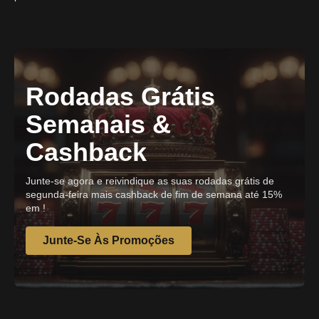
Rodadas Grátis
Semanais &
Cashback
Junte-se agora e reivindique as suas rodadas grátis de
segunda-feira mais cashback de fim de semana até 15%
em !
Junte-Se Às Promoções