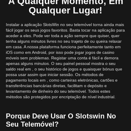
A Qualquer Momento, Em
Qualquer Lugar!
Instalar a aplicação SlotsWin no seu telemóvel torna ainda mais
fácil jogar os seus jogos favoritos. Basta tocar na aplicação para
aceder a eles. Pode ver toda a ação sempre que quiser, quer
tenha alguns minutos livres no seu trajeto de ou queira relaxar
em casa. A nossa plataforma funciona perfeitamente tanto em
iOS como em Android, por isso pode jogar jogos de casino
móveis sem problemas. Registar uma conta é fácil e demora
apenas alguns minutos. O seu painel pessoal mostra o seu
saldo real em , o seu histórico de jogos e quaisquer bónus que
possa usar assim que iniciar sessão. Os métodos de
pagamento locais em , como carteiras eletrónicas, cartões e
transferências bancárias diretas, facilitam o depósito e
levantamento de dinheiro do seu telemóvel. Todos estes
métodos são protegidos por encriptação de nível industrial.
Porque Deve Usar O Slotswin No
Seu Telemóvel?