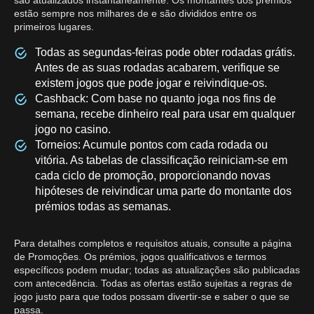
são atualizados instantaneamente. Os montantes dos prémios
estão sempre nos milhares de e são divididos entre os
primeiros lugares.
Todas as segundas-feiras pode obter rodadas grátis.
Antes de as suas rodadas acabarem, verifique se
existem jogos que pode jogar e reivindique-os.
Cashback: Com base no quanto joga nos fins de
semana, recebe dinheiro real para usar em qualquer
jogo no casino.
Torneios: Acumule pontos com cada rodada ou
vitória. As tabelas de classificação reiniciam-se em
cada ciclo de promoção, proporcionando novas
hipóteses de reivindicar uma parte do montante dos
prémios todas as semanas.
Para detalhes completos e requisitos atuais, consulte a página
de Promoções. Os prémios, jogos qualificativos e termos
específicos podem mudar; todas as atualizações são publicadas
com antecedência. Todas as ofertas estão sujeitas a regras de
jogo justo para que todos possam divertir-se e saber o que se
passa.