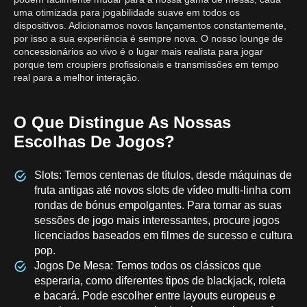
uma otimizada para jogabilidade suave em todos os
dispositivos. Adicionamos novos lançamentos constantemente,
por isso a sua experiência é sempre nova. O nosso lounge de
concessionários ao vivo é o lugar mais realista para jogar
porque tem croupiers profissionais e transmissões em tempo
real para a melhor interação.
O Que Distingue As Nossas
Escolhas De Jogos?
Slots: Temos centenas de títulos, desde máquinas de
fruta antigas até novos slots de vídeo multi-linha com
rondas de bónus empolgantes. Para tornar as suas
sessões de jogo mais interessantes, procure jogos
licenciados baseados em filmes de sucesso e cultura
pop.
Jogos De Mesa: Temos todos os clássicos que
esperaria, como diferentes tipos de blackjack, roleta
e bacará. Pode escolher entre layouts europeus e