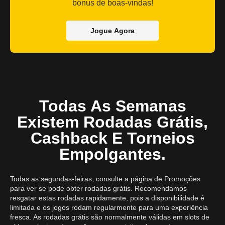
bónus de boas-vindas!
Jogue Agora
Todas As Semanas
Existem Rodadas Grátis,
Cashback E Torneios
Empolgantes.
Todas as segundas-feiras, consulte a página de Promoções
para ver se pode obter rodadas grátis. Recomendamos
resgatar estas rodadas rapidamente, pois a disponibilidade é
limitada e os jogos rodam regularmente para uma experiência
fresca. As rodadas grátis são normalmente válidas em slots de