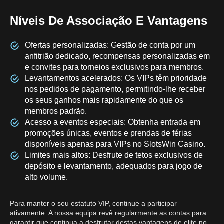
Níveis De Associação E Vantagens
Ofertas personalizadas: Gestão de conta por um
anfitrião dedicado, recompensas personalizadas em
e convites para torneios exclusivos para membros.
Levantamentos acelerados: Os VIPs têm prioridade
nos pedidos de pagamento, permitindo-lhe receber
os seus ganhos mais rapidamente do que os
membros padrão.
Acesso a eventos especiais: Obtenha entrada em
promoções únicas, eventos e prendas de férias
disponíveis apenas para VIPs no SlotsWin Casino.
Limites mais altos: Desfrute de tetos exclusivos de
depósito e levantamento, adequados para jogo de
alto volume.
Para manter o seu estatuto VIP, continue a participar
ativamente. A nossa equipa revê regularmente as contas para
garantir que continua a desfrutar destas vantagens de elite no