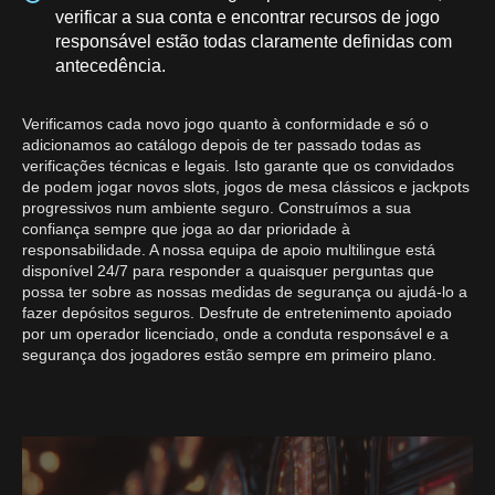
verificar a sua conta e encontrar recursos de jogo
responsável estão todas claramente definidas com
antecedência.
Verificamos cada novo jogo quanto à conformidade e só o
adicionamos ao catálogo depois de ter passado todas as
verificações técnicas e legais. Isto garante que os convidados
de podem jogar novos slots, jogos de mesa clássicos e jackpots
progressivos num ambiente seguro. Construímos a sua
confiança sempre que joga ao dar prioridade à
responsabilidade. A nossa equipa de apoio multilingue está
disponível 24/7 para responder a quaisquer perguntas que
possa ter sobre as nossas medidas de segurança ou ajudá-lo a
fazer depósitos seguros. Desfrute de entretenimento apoiado
por um operador licenciado, onde a conduta responsável e a
segurança dos jogadores estão sempre em primeiro plano.