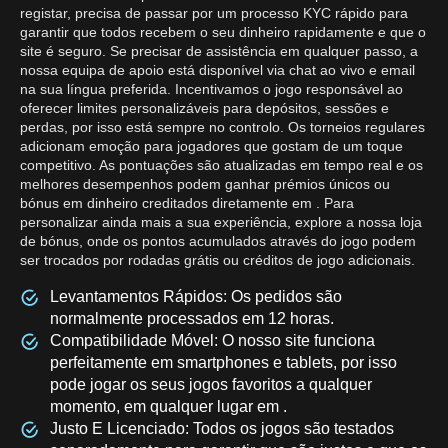
registar, precisa de passar por um processo KYC rápido para
garantir que todos recebem o seu dinheiro rapidamente e que o
site é seguro. Se precisar de assistência em qualquer passo, a
nossa equipa de apoio está disponível via chat ao vivo e email
na sua língua preferida. Incentivamos o jogo responsável ao
oferecer limites personalizáveis para depósitos, sessões e
perdas, por isso está sempre no controlo. Os torneios regulares
adicionam emoção para jogadores que gostam de um toque
competitivo. As pontuações são atualizadas em tempo real e os
melhores desempenhos podem ganhar prémios únicos ou
bónus em dinheiro creditados diretamente em . Para
personalizar ainda mais a sua experiência, explore a nossa loja
de bónus, onde os pontos acumulados através do jogo podem
ser trocados por rodadas grátis ou créditos de jogo adicionais.
Levantamentos Rápidos: Os pedidos são
normalmente processados em 12 horas.
Compatibilidade Móvel: O nosso site funciona
perfeitamente em smartphones e tablets, por isso
pode jogar os seus jogos favoritos a qualquer
momento, em qualquer lugar em .
Justo E Licenciado: Todos os jogos são testados