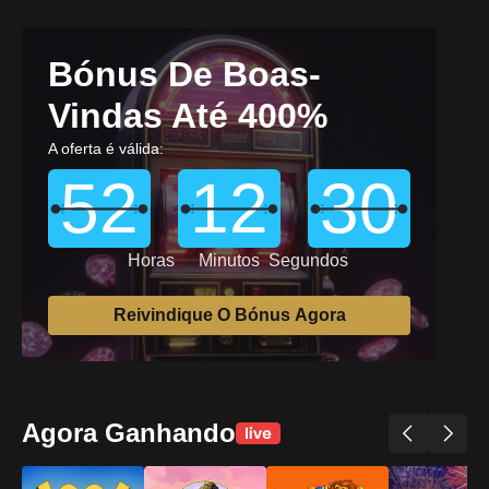
Bónus De Boas-
Vindas Até 400%
A oferta é válida:
52
12
28
Horas
Minutos
Segundos
Reivindique O Bónus Agora
Agora Ganhando