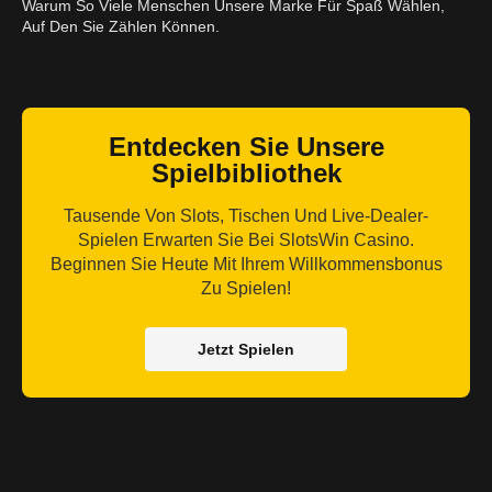
Warum So Viele Menschen Unsere Marke Für Spaß Wählen,
Auf Den Sie Zählen Können.
Entdecken Sie Unsere
Spielbibliothek
Tausende Von Slots, Tischen Und Live-Dealer-
Spielen Erwarten Sie Bei SlotsWin Casino.
Beginnen Sie Heute Mit Ihrem Willkommensbonus
Zu Spielen!
Jetzt Spielen