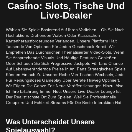
Casino: Slots, Tische Und
Live-Dealer
Wählen Sie Spiele Basierend Auf Ihren Vorlieben – Ob Sie Nach
Hochaktions-Drehenden Walzen Oder Klassischen
Kartenherausforderungen Verlangen, Unsere Plattform Hält
Tausende Von Optionen Für Jeden Geschmack Bereit. Wir
Empfehlen Das Durchsuchen Thematisierter Video-Slots, Wenn
Sie Ansprechende Visuals Und Häufige Features Genießen,
Oder Schauen Sie Sich Progressive Jackpots Für Eine Chance
Auf Lebensverändernde Preise In An. Fans Strategischen Spiels
Können Einfach Zu Unserer Reihe Von Tischen Wechseln, Jede
Für Reibungsloses Gameplay Über Geräte Hinweg Optimiert.
Wir Fügen Die Ganze Zeit Neue Veröffentlichungen Hinzu, Also
Ist Ihre Erfahrung Immer Neu. Unsere Live-Dealer-Lounge Ist
Der Realistischste Ort Zum Spielen, Weil Sie Professionelle
Croupiers Und Echtzeit-Streams Für Die Beste Interaktion Hat.
Was Unterscheidet Unsere
Spielauswahl?