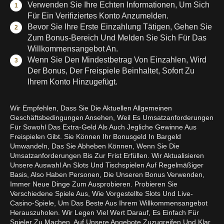
Verwenden Sie Ihre Echten Informationen, Um Sich
Für Ein Verifiziertes Konto Anzumelden.
Bevor Sie Ihre Erste Einzahlung Tätigen, Gehen Sie
Zum Bonus-Bereich Und Melden Sie Sich Für Das
Willkommensangebot An.
Wenn Sie Den Mindestbetrag Von Einzahlen, Wird
Der Bonus, Der Freispiele Beinhaltet, Sofort Zu
Ihrem Konto Hinzugefügt.
Wir Empfehlen, Dass Sie Die Aktuellen Allgemeinen
Geschäftsbedingungen Ansehen, Weil Es Umsatzanforderungen
Für Sowohl Das Extra-Geld Als Auch Jegliche Gewinne Aus
Freispielen Gibt. Sie Können Ihr Bonusgeld In Bargeld
Umwandeln, Das Sie Abheben Können, Wenn Sie Die
Umsatzanforderungen Bis Zur Frist Erfüllen. Wir Aktualisieren
Unsere Auswahl An Slots Und Tischspielen Auf Regelmäßiger
Basis, Also Haben Personen, Die Unseren Bonus Verwenden,
Immer Neue Dinge Zum Ausprobieren. Probieren Sie
Verschiedene Spiele Aus, Wie Vorgestellte Slots Und Live-
Casino-Spiele, Um Das Beste Aus Ihrem Willkommensangebot
Herauszuholen. Wir Legen Viel Wert Darauf, Es Einfach Für
Spieler Zu Machen, Auf Unsere Angebote Zuzugreifen Und Klar