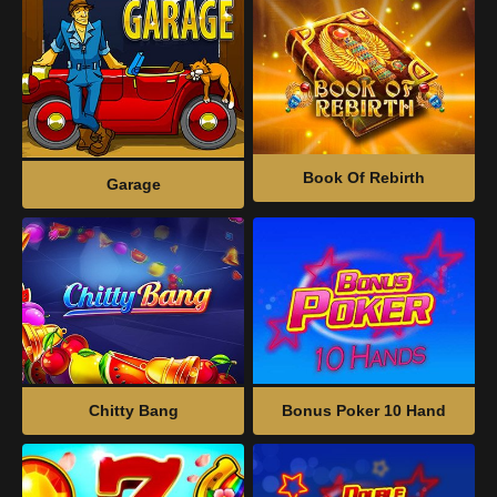
Book Of Rebirth
Garage
Chitty Bang
Bonus Poker 10 Hand