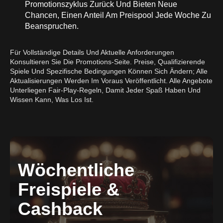
Promotionszyklus Zurück Und Bieten Neue
Chancen, Einen Anteil Am Preispool Jede Woche Zu
Beanspruchen.
Für Vollständige Details Und Aktuelle Anforderungen
Konsultieren Sie Die Promotions-Seite. Preise, Qualifizierende
Spiele Und Spezifische Bedingungen Können Sich Ändern; Alle
Aktualisierungen Werden Im Voraus Veröffentlicht. Alle Angebote
Unterliegen Fair-Play-Regeln, Damit Jeder Spaß Haben Und
Wissen Kann, Was Los Ist.
Wöchentliche
Freispiele &
Cashback