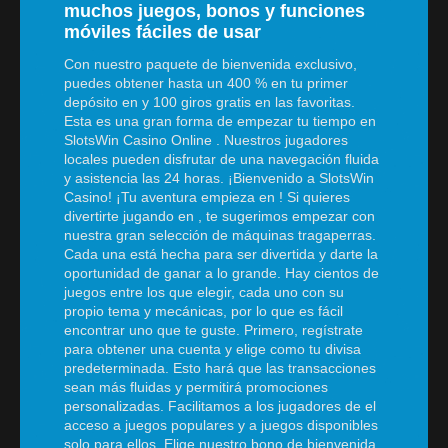
muchos juegos, bonos y funciones
móviles fáciles de usar
Con nuestro paquete de bienvenida exclusivo,
puedes obtener hasta un 400 % en tu primer
depósito en y 100 giros gratis en las favoritas.
Esta es una gran forma de empezar tu tiempo en
SlotsWin Casino Online . Nuestros jugadores
locales pueden disfrutar de una navegación fluida
y asistencia las 24 horas. ¡Bienvenido a SlotsWin
Casino! ¡Tu aventura empieza en ! Si quieres
divertirte jugando en , te sugerimos empezar con
nuestra gran selección de máquinas tragaperras.
Cada una está hecha para ser divertida y darte la
oportunidad de ganar a lo grande. Hay cientos de
juegos entre los que elegir, cada uno con su
propio tema y mecánicas, por lo que es fácil
encontrar uno que te guste. Primero, regístrate
para obtener una cuenta y elige como tu divisa
predeterminada. Esto hará que las transacciones
sean más fluidas y permitirá promociones
personalizadas. Facilitamos a los jugadores de el
acceso a juegos populares y a juegos disponibles
solo para ellos. Elige nuestro bono de bienvenida