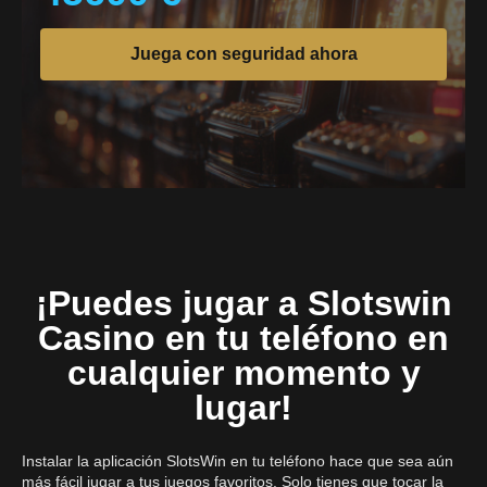
Juega con seguridad ahora
¡Puedes jugar a Slotswin
Casino en tu teléfono en
cualquier momento y
lugar!
Instalar la aplicación SlotsWin en tu teléfono hace que sea aún
más fácil jugar a tus juegos favoritos. Solo tienes que tocar la